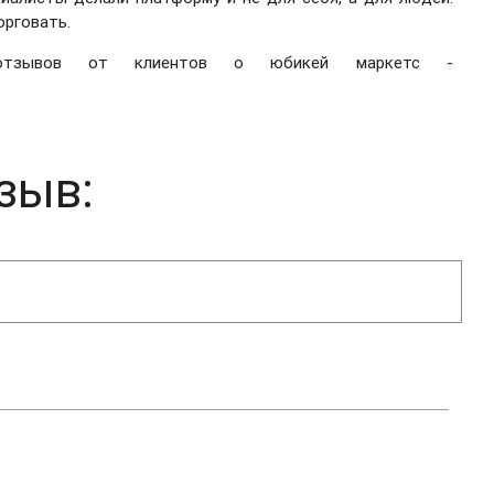
орговать.
 отзывов от клиентов о юбикей маркетс -
зыв: