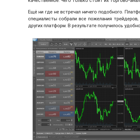
качественное. Чего только стоит их торгово-анал
Ещё ни где не встречал ничего подобного. Платфо
специалисты собрали все пожелания трейдеров, 
других платформ. В результате получилось удобно