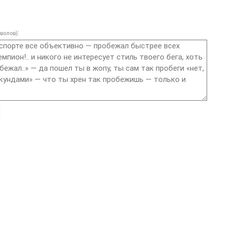
:
волов)