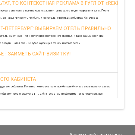
ТАТ, ТО КОНТЕКСТНАЯ РЕКЛАМА В ГУГЛ ОТ «REKLAMA
ировать внимание потенциальных клиентов на одном виде товаров или услуг. После
тобы он начал приносить прибыль и желательно в больших объемах. Конечно, со
Т-ПЕТЕРБУРГ: ВЫБИРАЕМ ОТЕЛЬ ПРАВИЛЬНО
имательном отношении к состоянию собственного здоровья, и даже самый крепкий
поводы — это лечение зубов, коррекция осанки и борьба весом.
Е - ЗАИМЕТЬ САЙТ-ВИЗИТКУ!
ОГО КАБИНЕТА
будут востребованы. Именно поэтому сегодня все больше бизнесменов задается целью
 чтобы этот проект стал успешным, бизнесменам необходимо четко продумать все
Удалить сайт или отзыв