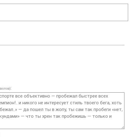
:
волов)