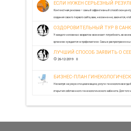
ЕСЛИ НУЖЕН СЕРЬЕЗНЫЙ РЕЗУЛЬ
Контекстная реклама — самый эффективный способ сконцентр
создания своего первого сайта, вам, несомненно, захочется, ч
временем ...
ОЗДОРОВИТЕЛЬНЫЙ ТУР В САНК
15-04-2021 0
У каждого человека с возрастом возникает потребность во вн
организм нуждается в профилактике. Самые распространенные 
05-01-2020 0
ЛУЧШИЙ СПОСОБ ЗАЯВИТЬ О СЕБ
26-12-2019 0
БИЗНЕС-ПЛАН ГИНЕКОЛОГИЧЕСК
Несмотря на узкую специализацию, услуги гинеколога всегда 
открытия собственного гинекологического кабинета. Для того
нюансы: от оборудования до персонала.
13-11-2019 0