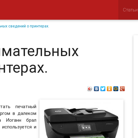
Статьи
ных сведений о принтерах.
имательных
нтерах.
итать печатный
ергом в далеком
а Иоганн брал
 используется и