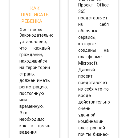
Проект Office
КАК
365
ПРОПИСАТЬ
представляет
РЕБЕНКА
из себя
28-11-2016
0
облачные
Законодательно
сервисы,
установлено,
которые
что каждый
созданы на
гражданин,
платформе
находящийся
Microsoft.
на территории
Данный
страны,
проект
должен иметь
представляет
регистрацию,
из себя что-то
постоянную
вроде
или
действительно
временную.
очень
Это
удачной
необходимо,
комбинации
как в целях
электронной
ведения
почты бизнес-