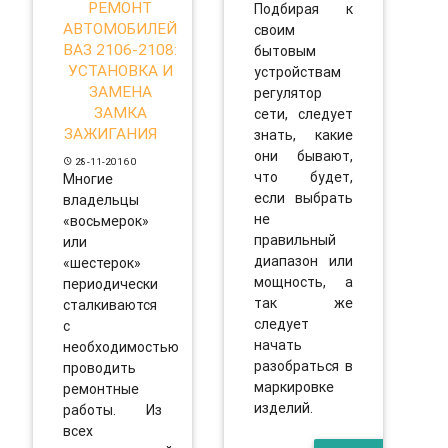
РЕМОНТ
Подбирая к
АВТОМОБИЛЕЙ
своим
ВАЗ 2106-2108:
бытовым
УСТАНОВКА И
устройствам
ЗАМЕНА
регулятор
ЗАМКА
сети, следует
ЗАЖИГАНИЯ
знать, какие
они бывают,
28-11-2016
0
что будет,
Многие
если выбрать
владельцы
не
«восьмерок»
правильный
или
диапазон или
«шестерок»
мощность, а
периодически
так же
сталкиваются
следует
с
начать
необходимостью
разобраться в
проводить
маркировке
ремонтные
изделий.
работы. Из
всех