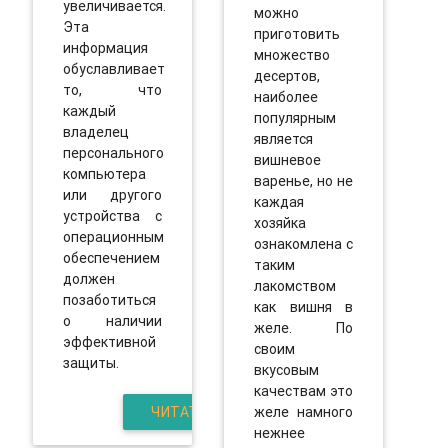
увеличивается.
можно
Эта
приготовить
информация
множество
обуславливает
десертов,
то, что
наиболее
каждый
популярным
владелец
является
персонального
вишневое
компьютера
варенье, но не
или другого
каждая
устройства с
хозяйка
операционным
ознакомлена с
обеспечением
таким
должен
лакомством
позаботиться
как вишня в
о наличии
желе. По
эффективной
своим
защиты.
вкусовым
качествам это
ЧИТАТЬ
желе намного
нежнее