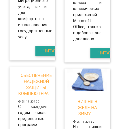
миграционного
класса и
учета, так и
классических
для
приложений
комфортного
Microsoft
использования
Office, только,
государственных
в добавок, оно
услуг.
дополнено...
ЧИТАТЬ
ЧИТАТЬ
ОБЕСПЕЧЕНИЕ
НАДЕЖНОЙ
ЗАЩИТЫ
КОМПЬЮТЕРА
ВИШНЯ В
28-11-2016
0
С каждым
ЖЕЛЕ НА
годом число
ЗИМУ
вредоносных
28-11-2016
0
программ
Из вишни