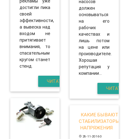
рекламы уже
насосов
достигли пика
должен
своей
основываться
эффективности,
на его
а вывеска над
рабочих
входом не
качествах и
притягивает
лишь потом
внимания, то
на цене или
спасательным
производителе.
кругом станет
Хорошая
стенд.
репутация у
компании...
ЧИТАТЬ
ЧИТАТЬ
КАКИЕ БЫВАЮТ
СТАБИЛИЗАТОРЫ
НАПРЯЖЕНИЯ
28-11-2016
0