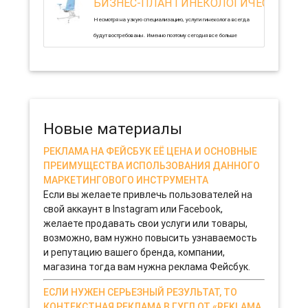
БИЗНЕС-ПЛАН ГИНЕКОЛОГИЧЕСКОГО 
Несмотря на узкую специализацию, услуги гинеколога всегда
будут востребованы. Именно поэтому сегодня все больше
бизнесменов задается целью открытия собственного
гинекологического кабинета. Для того чтобы этот проект стал
успешным, бизнесменам необходимо четко продумать все
нюансы: от оборудования до персонала.
13-11-2019 0
Новые материалы
РЕКЛАМА НА ФЕЙСБУК ЕЁ ЦЕНА И ОСНОВНЫЕ
ПРЕИМУЩЕСТВА ИСПОЛЬЗОВАНИЯ ДАННОГО
МАРКЕТИНГОВОГО ИНСТРУМЕНТА
Если вы желаете привлечь пользователей на
свой аккаунт в Instagram или Facebook,
желаете продавать свои услуги или товары,
возможно, вам нужно повысить узнаваемость
и репутацию вашего бренда, компании,
магазина тогда вам нужна реклама Фейсбук.
ЕСЛИ НУЖЕН СЕРЬЕЗНЫЙ РЕЗУЛЬТАТ, ТО
КОНТЕКСТНАЯ РЕКЛАМА В ГУГЛ ОТ «REKLAMA