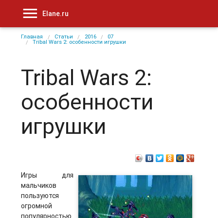
Elane.ru
Главная
Статьи
2016
07
Tribal Wars 2: особенности игрушки
Tribal Wars 2:
особенности
игрушки
Игры для
мальчиков
пользуются
огромной
популярностью.