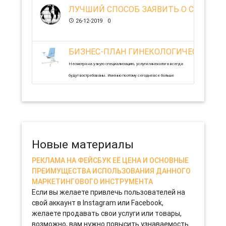
даже самый крепкий организм нуждается в профилактике.
15-04-2021 0
ЛУЧШИЙ СПОСОБ ЗАЯВИТЬ О СЕБЕ - З
Самые распространенные поводы — это лечение зубов,
26-12-2019 0
коррекция осанки и борьба весом.
05-01-2020 0
БИЗНЕС-ПЛАН ГИНЕКОЛОГИЧЕСКОГО 
Несмотря на узкую специализацию, услуги гинеколога всегда
будут востребованы. Именно поэтому сегодня все больше
бизнесменов задается целью открытия собственного
гинекологического кабинета. Для того чтобы этот проект стал
успешным, бизнесменам необходимо четко продумать все
нюансы: от оборудования до персонала.
13-11-2019 0
Новые материалы
РЕКЛАМА НА ФЕЙСБУК ЕЁ ЦЕНА И ОСНОВНЫЕ
ПРЕИМУЩЕСТВА ИСПОЛЬЗОВАНИЯ ДАННОГО
МАРКЕТИНГОВОГО ИНСТРУМЕНТА
Если вы желаете привлечь пользователей на
свой аккаунт в Instagram или Facebook,
желаете продавать свои услуги или товары,
возможно, вам нужно повысить узнаваемость