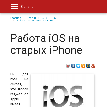
Elane.ru
Главная
Статьи
2016
05
Работа iOS на старых iPhone
Работа iOS на
старых iPhone
Ни для
кого не
секрет,
что любой
гаджет от
Apple
имеет