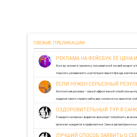
СВЕЖИЕ ПУБЛИКАЦИИ
РЕКЛАМА НА ФЕЙСБУК ЕЁ ЦЕНА
Если вы желаете привлечь пользователей на свой аккаунт в Ins
повысить узнаваемость и репутацию вашего бренда, компании,
11-05-2021 0
ЕСЛИ НУЖЕН СЕРЬЕЗНЫЙ РЕЗУЛЬ
Контекстная реклама — самый эффективный способ сконцентр
создания своего первого сайта, вам, несомненно, захочется, ч
временем ...
ОЗДОРОВИТЕЛЬНЫЙ ТУР В САНК
15-04-2021 0
У каждого человека с возрастом возникает потребность во вн
организм нуждается в профилактике. Самые распространенные 
05-01-2020 0
ЛУЧШИЙ СПОСОБ ЗАЯВИТЬ О СЕБ