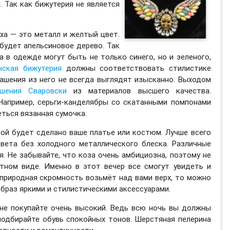
. Так как бижутерия не является
уха — это металл и желтый цвет.
 будет апельсиновое дерево. Так
 в одежде могут быть не только синего, но и зеленого,
нская бижутерия
должны соответствовать стилистике
рашения из него не всегда выглядят изысканно. Выходом
ашения Сваровски
из материалов высшего качества.
Например, серьги-канделябры со скатанными помпонами
ться вязанная сумочка.
ой будет сделано ваше платье или костюм. Лучше всего
вета без холодного металлического блеска. Различные
. Не забывайте, что коза очень амбициозна, поэтому не
тном виде. Именно в этот вечер все смогут увидеть и
 природная скромность возьмёт над вами верх, то можно
браз яркими и стилистическими аксессуарами.
 не покупайте очень высокий. Ведь всю ночь вы должны
подбирайте обувь спокойных тонов. Шерстяная пелерина