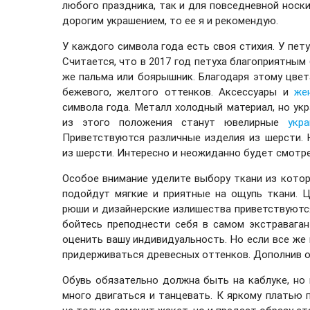
любого праздника, так и для повседневной носки
дорогим украшением, то ее я и рекомендую.
У каждого символа года есть своя стихия. У пет
Считается, что в 2017 год петуха благоприятным
же пальма или боярышник. Благодаря этому цвета
бежевого, желтого оттенков. Аксессуары и
же
символа года. Металл холодный материал, но ук
из этого положения станут ювелирные
укр
Приветствуются различные изделия из шерсти. 
из шерсти. Интересно и неожиданно будет смотре
Особое внимание уделите выбору ткани из котор
подойдут мягкие и приятные на ощупь ткани. Ц
рюши и дизайнерские излишества приветствуются
бойтесь преподнести себя в самом экстраваган
оценить вашу индивидуальность. Но если все же
придерживаться древесных оттенков. Дополнив о
Обувь обязательно должна быть на каблуке, но
много двигаться и танцевать. К яркому платью 