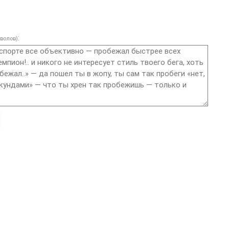
:
волов)