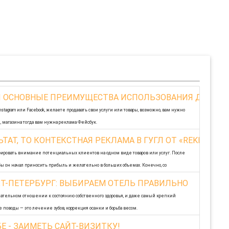
 И ОСНОВНЫЕ ПРЕИМУЩЕСТВА ИСПОЛЬЗОВАНИЯ ДАННО
tagram или Facebook, желаете продавать свои услуги или товары, возможно, вам нужно
 магазина тогда вам нужна реклама Фейсбук.
ТАТ, ТО КОНТЕКСТНАЯ РЕКЛАМА В ГУГЛ ОТ «REKLAMA
ировать внимание потенциальных клиентов на одном виде товаров или услуг. После
тобы он начал приносить прибыль и желательно в больших объемах. Конечно, со
Т-ПЕТЕРБУРГ: ВЫБИРАЕМ ОТЕЛЬ ПРАВИЛЬНО
имательном отношении к состоянию собственного здоровья, и даже самый крепкий
поводы — это лечение зубов, коррекция осанки и борьба весом.
Е - ЗАИМЕТЬ САЙТ-ВИЗИТКУ!