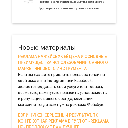
Несмотря на узкую специализацию, услуги гинеколога всегда
будут востребованы. Именно поэтому сегодня все больше
бизнесменов задается целью открытия собственного
гинекологического кабинета. Для того чтобы этот проект стал
успешным, бизнесменам необходимо четко продумать все
нюансы: от оборудования до персонала.
13-11-2019 0
Новые материалы
РЕКЛАМА НА ФЕЙСБУК ЕЁ ЦЕНА И ОСНОВНЫЕ
ПРЕИМУЩЕСТВА ИСПОЛЬЗОВАНИЯ ДАННОГО
МАРКЕТИНГОВОГО ИНСТРУМЕНТА
Если вы желаете привлечь пользователей на
свой аккаунт в Instagram или Facebook,
желаете продавать свои услуги или товары,
возможно, вам нужно повысить узнаваемость
и репутацию вашего бренда, компании,
магазина тогда вам нужна реклама Фейсбук.
ЕСЛИ НУЖЕН СЕРЬЕЗНЫЙ РЕЗУЛЬТАТ, ТО
КОНТЕКСТНАЯ РЕКЛАМА В ГУГЛ ОТ «REKLAMA
UP» ПРЕДЛОЖИТ ВАМ ЛУЧШЕЕ